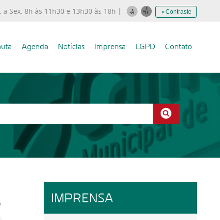
. a Sex. 8h às 11h30 e 13h30 às 18h |
◑ Contraste
uta
Agenda
Notícias
Imprensa
LGPD
Contato
IMPRENSA
6