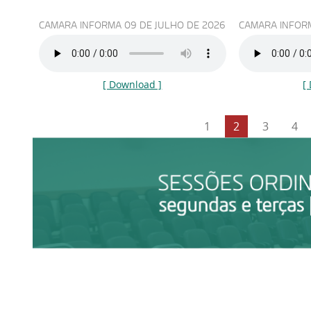
CAMARA INFORMA 09 DE JULHO DE 2026
CAMARA INFORM
[ Download ]
[
1
2
3
4