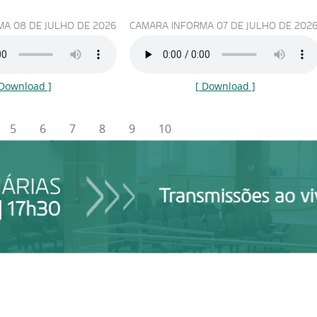
A 08 DE JULHO DE 2026
CAMARA INFORMA 07 DE JULHO DE 202
 Download ]
[ Download ]
5
6
7
8
9
10