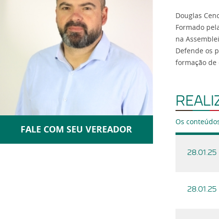
Douglas Cenci
Formado pela
na Assemblei
Defende os pr
formação de 
REALI
Os conteúdos
FALE COM SEU VEREADOR
28.01.25
28.01.25