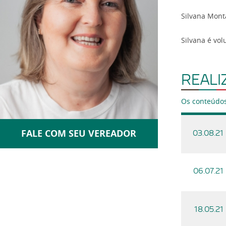
Silvana Mont
Silvana é vol
REALI
Os conteúdos
FALE COM SEU VEREADOR
03.08.21
06.07.21
18.05.21