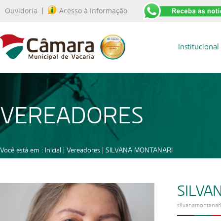
Ouvidoria
Acesso à Informação
Institucional
VEREADORES
Você está em :
Inicial
|
Vereadores
|
SILVANA MONTANARI
SILVA
silvanamontanari