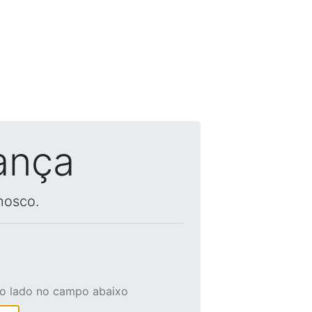
ança
nosco.
ao lado no campo abaixo