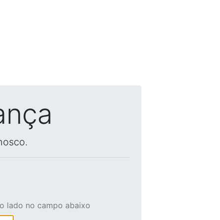
ança
nosco.
ao lado no campo abaixo