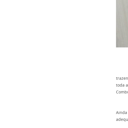
O obj
traze
toda a
Combus
Ainda 
adequ