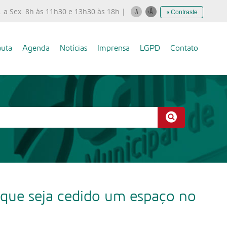
. a Sex. 8h às 11h30 e 13h30 às 18h |
◑ Contraste
uta
Agenda
Notícias
Imprensa
LGPD
Contato
 que seja cedido um espaço no