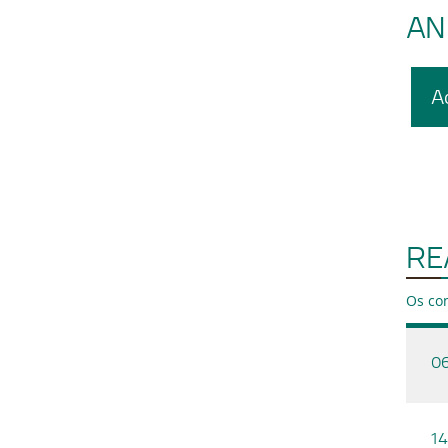
AN
A
RE
Os co
06
14