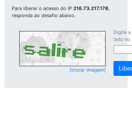
Para liberar o acesso
do IP
216.73.217.178
,
responda ao desafio abaixo.
Digite 
lado no
[trocar imagem]