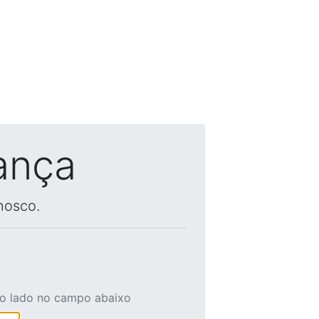
ança
nosco.
ao lado no campo abaixo