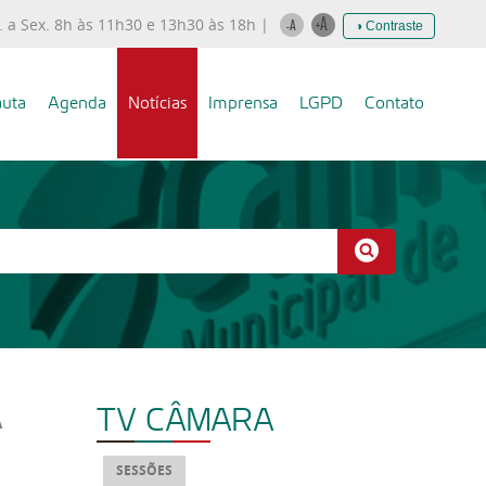
. a Sex. 8h às 11h30 e 13h30 às 18h |
◑ Contraste
uta
Agenda
Notícias
Imprensa
LGPD
Contato
TV CÂMARA
A
SESSÕES