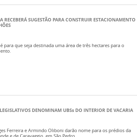
RA RECEBERÁ SUGESTÃO PARA CONSTRUIR ESTACIONAMENTO
HÕES
é para que seja destinada uma área de três hectares para o
ento.
 LEGISLATIVOS DENOMINAM UBSs DO INTERIOR DE VACARIA
es Ferreira e Armindo Oliboni darão nome para os prédios da
ande e de Caravaggio, em São Pedro.