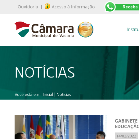
Ouvidoria
Acesso à Informação
Instit
NOTÍCIAS
Você está em :
Inicial
|
Noticias
GABINETE
EDUCAÇÃ
14/02/2022