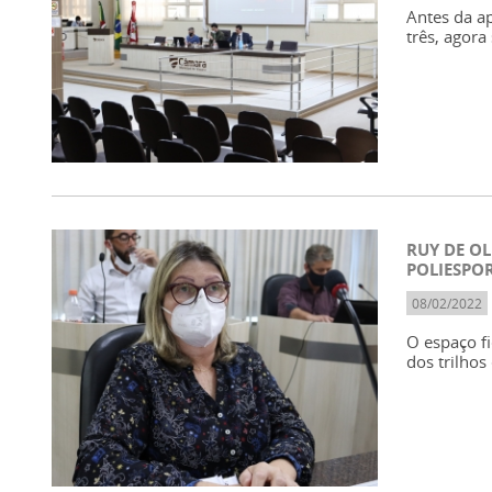
Antes da a
três, agora
RUY DE O
POLIESPO
08/02/2022
O espaço f
dos trilhos